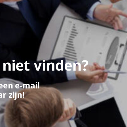
 niet vinden?
een e-mail
 zijn!