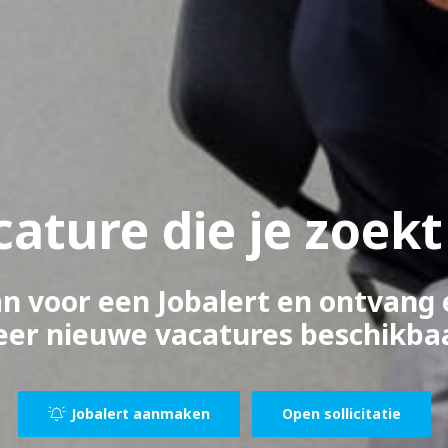
cature die je zoekt
an voor een Jobalert en ontvang 
er nieuwe vacatures beschikbaar
Jobalert aanmaken
Open sollicitatie