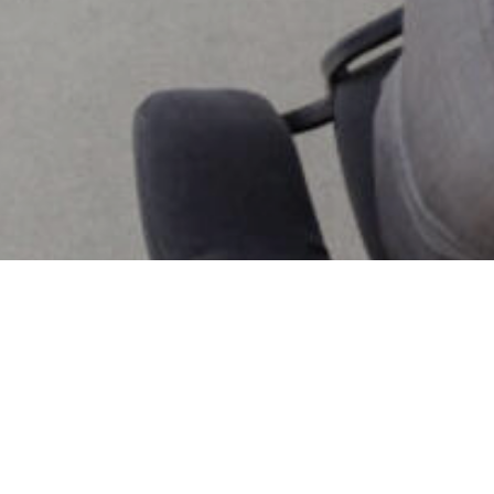
rmatie
Overig
Privacyverklaring