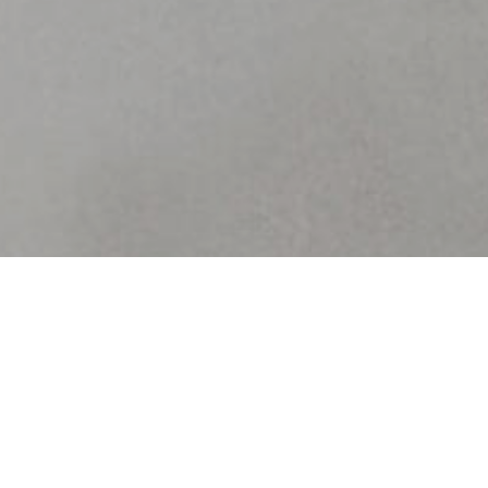
Contactgegevens
Info
Spoorlaan Noord 92
Blog
5121 WX Rijen
Contact