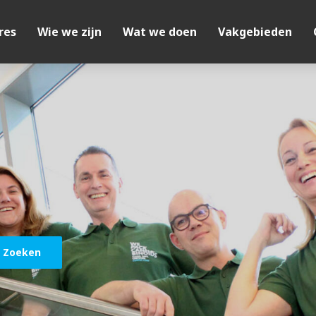
res
Wie we zijn
Wat we doen
Vakgebieden
Zoeken